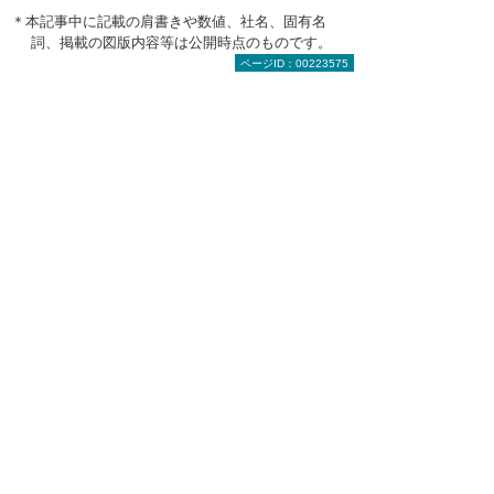
＊本記事中に記載の肩書きや数値、社名、固有名
詞、掲載の図版内容等は公開時点のものです。
ページID：00223575
目次へ戻る
【お知らせ】がんばる企業応援マ
ガジン最新記事のご紹介
2026年 7月21日
ビジネスの成果を最大化する戦略的交渉学
（後編）
2026年 7月14日
サイバー攻撃のダメージを軽減する「サイバ
ー保険」とは
2026年 7月 7日
ビジネスの成果を最大化する戦略的交渉学
（前編）