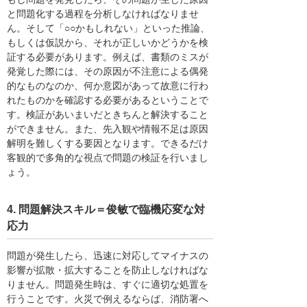
と問題化する過程を分析しなければなりませ
ん。そして「○○かもしれない」といった推論、
もしくは仮説から、それが正しいかどうかを検
証する必要があります。例えば、書類のミスが
発覚した際には、その原因が不注意による偶発
的なものなのか、何か意図があって故意に行わ
れたものかを確認する必要があるということで
す。検証があいまいだときちんと解決すること
ができません。また、先入観や情報不足は原因
解明を難しくする要因となります。できるだけ
客観的で多角的な視点で問題の検証を行いまし
ょう。
4. 問題解決スキル＝俊敏で臨機応変な対
応力
問題が発生したら、迅速に対応してマイナスの
影響が拡散・拡大することを防止しなければな
りません。問題発生時は、すぐに適切な処置を
行うことです。火災で例えるならば、消防署へ