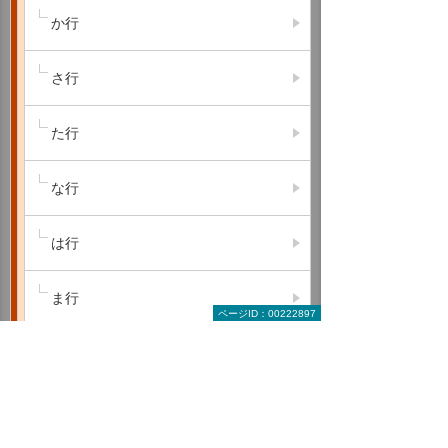
か行
さ行
た行
な行
は行
ま行
ページID：00222897
や行
ら行