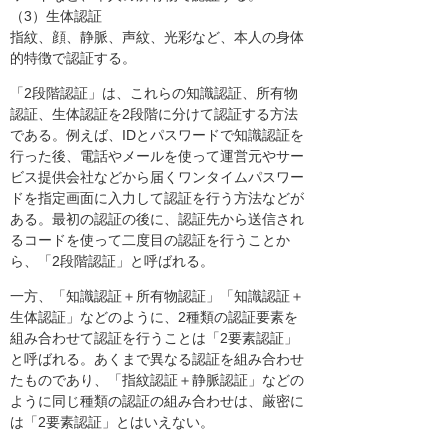
（3）生体認証
指紋、顔、静脈、声紋、光彩など、本人の身体
的特徴で認証する。
「2段階認証」は、これらの知識認証、所有物
認証、生体認証を2段階に分けて認証する方法
である。例えば、IDとパスワードで知識認証を
行った後、電話やメールを使って運営元やサー
ビス提供会社などから届くワンタイムパスワー
ドを指定画面に入力して認証を行う方法などが
ある。最初の認証の後に、認証先から送信され
るコードを使って二度目の認証を行うことか
ら、「2段階認証」と呼ばれる。
一方、「知識認証＋所有物認証」「知識認証＋
生体認証」などのように、2種類の認証要素を
組み合わせて認証を行うことは「2要素認証」
と呼ばれる。あくまで異なる認証を組み合わせ
たものであり、「指紋認証＋静脈認証」などの
ように同じ種類の認証の組み合わせは、厳密に
は「2要素認証」とはいえない。