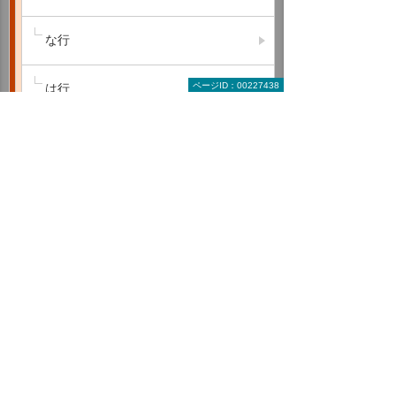
な行
ページID：00227438
は行
ま行
や行
ら行
わ行
A B C
D E F