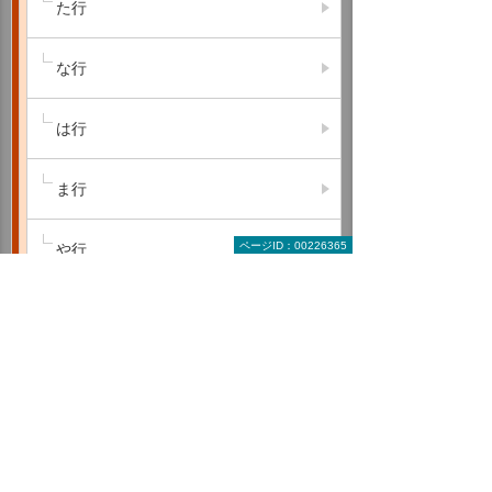
た行
な行
は行
ま行
ページID：00226365
や行
ら行
わ行
A B C
D E F