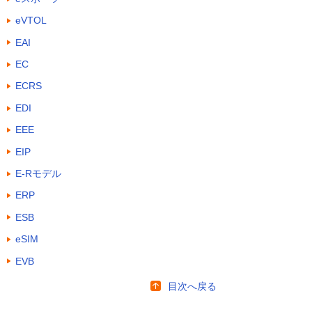
eVTOL
EAI
EC
ECRS
EDI
EEE
EIP
E-Rモデル
ERP
ESB
eSIM
EVB
目次へ戻る