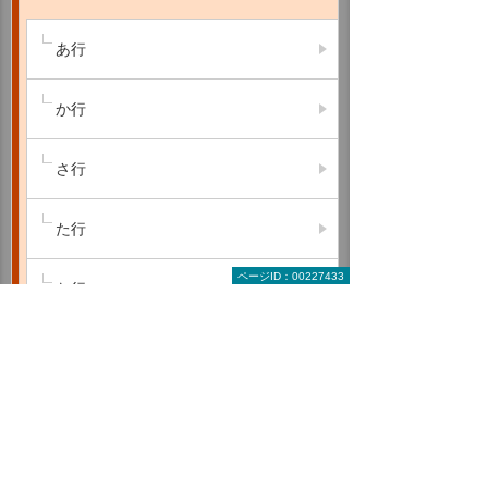
あ行
か行
さ行
た行
ページID：00227433
な行
は行
ま行
や行