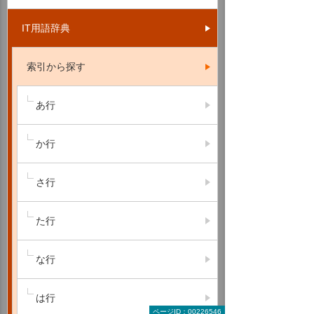
IT用語辞典
索引から探す
あ行
か行
さ行
た行
な行
は行
ページID：00226546