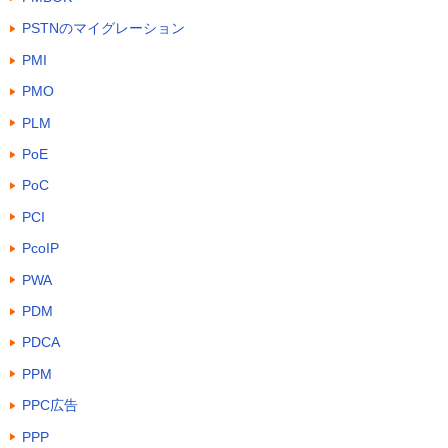
PSTNのマイグレーション
PMI
PMO
PLM
PoE
PoC
PCI
PcoIP
PWA
PDM
PDCA
PPM
PPC広告
PPP