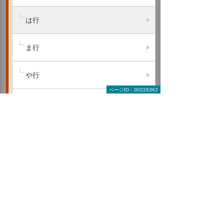
は行
ま行
や行
ページID：00226362
ら行
わ行
A B C
D E F
G H I