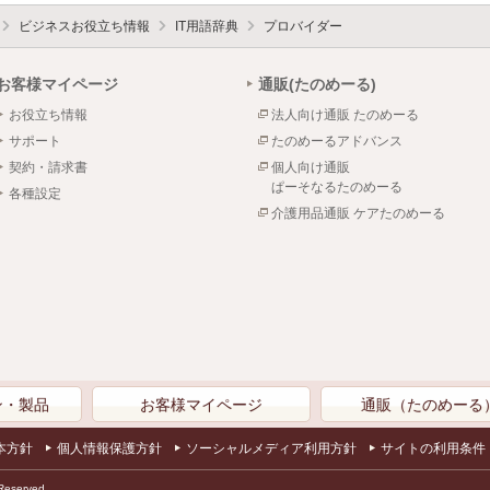
ビジネスお役立ち情報
IT用語辞典
プロバイダー
お客様マイページ
通販(たのめーる)
お役立ち情報
法人向け通販 たのめーる
サポート
たのめーるアドバンス
契約・請求書
個人向け通販
ぱーそなるたのめーる
各種設定
介護用品通販 ケアたのめーる
ン・製品
お客様マイページ
通販（たのめーる
本方針
個人情報保護方針
ソーシャルメディア利用方針
サイトの利用条件
Reserved.