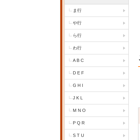
ま行
や行
ら行
わ行
A B C
D E F
G H I
J K L
M N O
P Q R
S T U