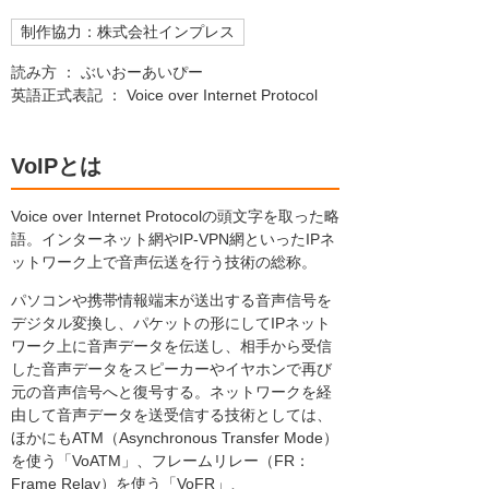
制作協力：株式会社インプレス
読み方 ： ぶいおーあいぴー
英語正式表記 ： Voice over Internet Protocol
VoIPとは
Voice over Internet Protocolの頭文字を取った略
語。インターネット網やIP-VPN網といったIPネ
ットワーク上で音声伝送を行う技術の総称。
パソコンや携帯情報端末が送出する音声信号を
デジタル変換し、パケットの形にしてIPネット
ワーク上に音声データを伝送し、相手から受信
した音声データをスピーカーやイヤホンで再び
元の音声信号へと復号する。ネットワークを経
由して音声データを送受信する技術としては、
ほかにもATM（Asynchronous Transfer Mode）
を使う「VoATM」、フレームリレー（FR：
Frame Relay）を使う「VoFR」、