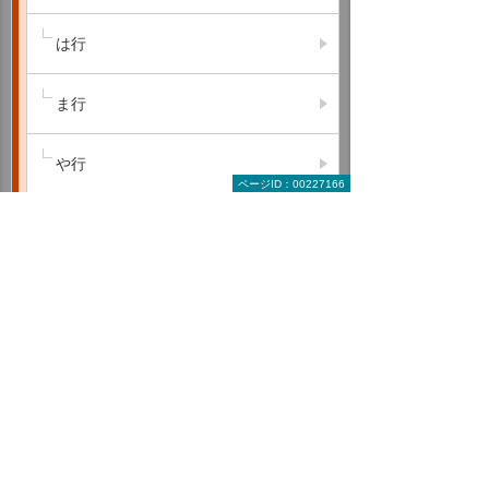
は行
ま行
や行
ページID：00227166
ら行
わ行
A B C
D E F
G H I