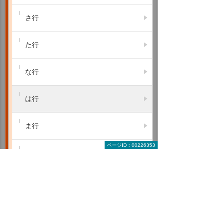
さ行
た行
な行
は行
ま行
ページID：00226353
や行
ら行
わ行