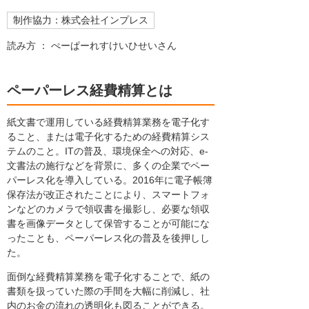
制作協力：株式会社インプレス
読み方 ： ぺーぱーれすけいひせいさん
ペーパーレス経費精算とは
紙文書で運用している経費精算業務を電子化す
ること、または電子化するための経費精算シス
テムのこと。ITの普及、環境保全への対応、e-
文書法の施行などを背景に、多くの企業でペー
パーレス化を導入している。2016年に電子帳簿
保存法が改正されたことにより、スマートフォ
ンなどのカメラで領収書を撮影し、必要な領収
書を画像データとして保管することが可能にな
ったことも、ペーパーレス化の普及を後押しし
た。
面倒な経費精算業務を電子化することで、紙の
書類を扱っていた際の手間を大幅に削減し、社
内のお金の流れの透明化も図ることができる。