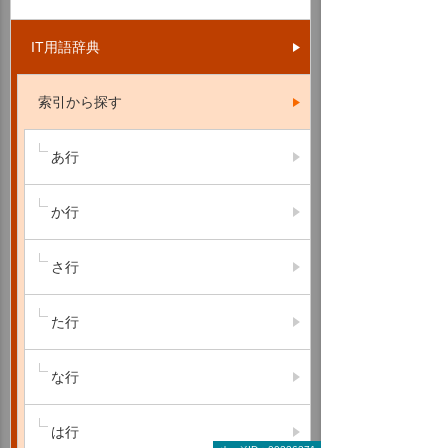
IT用語辞典
索引から探す
あ行
か行
さ行
た行
な行
は行