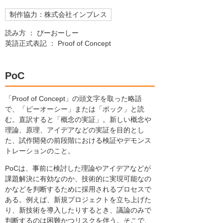
制作協力：株式会社インプレス
読み方 ： ぴーおーしー
英語正式表記 ： Proof of Concept
PoC
「Proof of Concept」の頭文字を取った略語
で、「ピーオーシー」または「ポック」と読
む。直訳すると「概念の実証」。新しい概念や
理論、原理、アイデアなどの実証を目的とし
た、試作開発の前段階における検証やデモンス
トレーションのこと。
PoCは、事前に検討した理論やアイデアなどが
課題解決に有効なのか、技術的に実現可能なの
かなどを判断するために採用されるプロセスで
ある。例えば、新規プロジェクトを立ち上げた
り、新技術を導入したりするとき、議論のみで
判断するのは困難かつリスクを伴う。そこで、