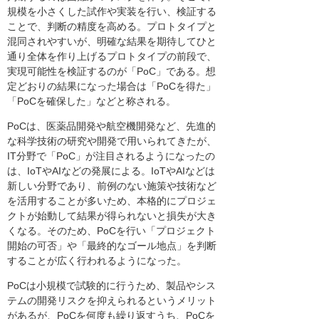
規模を小さくした試作や実装を行い、検証する
ことで、判断の精度を高める。プロトタイプと
混同されやすいが、明確な結果を期待してひと
通り全体を作り上げるプロトタイプの前段で、
実現可能性を検証するのが「PoC」である。想
定どおりの結果になった場合は「PoCを得た」
「PoCを確保した」などと称される。
PoCは、医薬品開発や航空機開発など、先進的
な科学技術の研究や開発で用いられてきたが、
IT分野で「PoC」が注目されるようになったの
は、IoTやAIなどの発展による。IoTやAIなどは
新しい分野であり、前例のない施策や技術など
を活用することが多いため、本格的にプロジェ
クトが始動して結果が得られないと損失が大き
くなる。そのため、PoCを行い「プロジェクト
開始の可否」や「最終的なゴール地点」を判断
することが広く行われるようになった。
PoCは小規模で試験的に行うため、製品やシス
テムの開発リスクを抑えられるというメリット
があるが、PoCを何度も繰り返すうち、PoCを