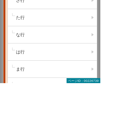
さ行
た行
な行
は行
ま行
ページID：00226739
や行
ら行
わ行
A B C