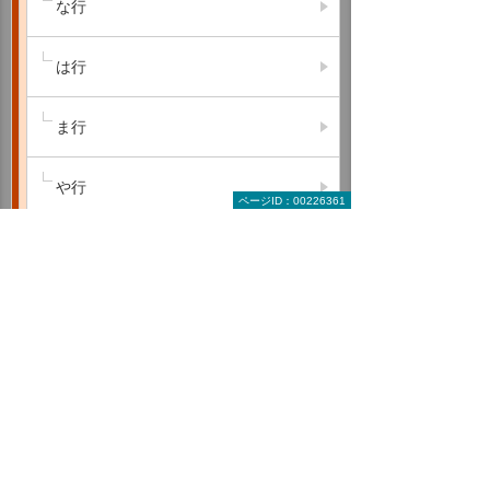
な行
は行
ま行
や行
ページID：00226361
ら行
わ行
A B C
D E F
G H I