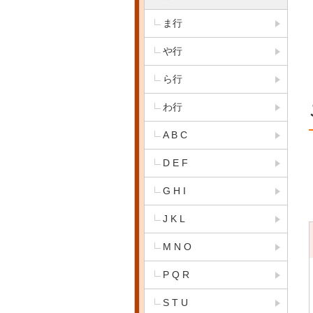
ま行
や行
ら行
わ行
A B C
D E F
G H I
J K L
M N O
P Q R
S T U