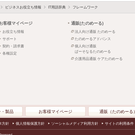
ビジネスお役立ち情報
IT用語辞典
フレームワーク
お客様マイページ
通販(たのめーる)
お役立ち情報
法人向け通販 たのめーる
サポート
たのめーるアドバンス
契約・請求書
個人向け通販
ぱーそなるたのめーる
各種設定
介護用品通販 ケアたのめーる
ン・製品
お客様マイページ
通販（たのめーる
本方針
個人情報保護方針
ソーシャルメディア利用方針
サイトの利用条件
Reserved.