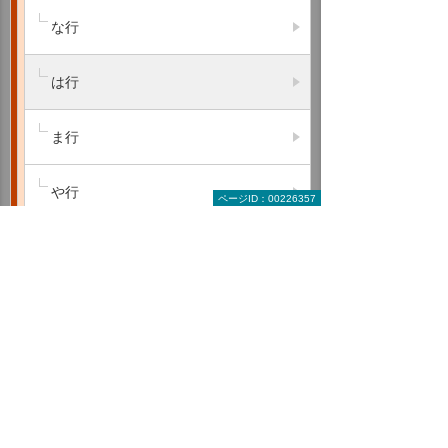
な行
は行
ま行
や行
ページID：00226357
ら行
わ行
A B C
D E F