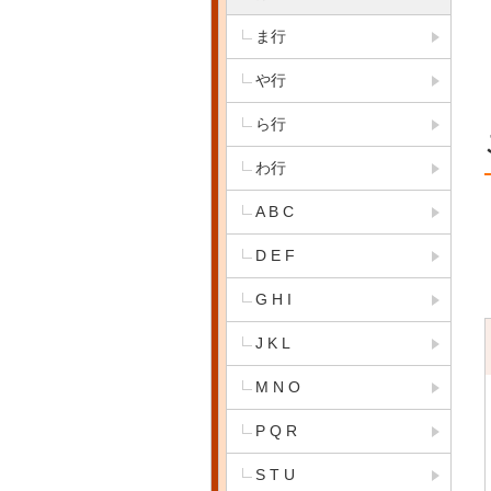
ま行
や行
ら行
わ行
A B C
D E F
G H I
J K L
M N O
P Q R
S T U