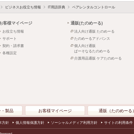
ビジネスお役立ち情報
IT用語辞典
ペアレンタルコントロール
お客様マイページ
通販(たのめーる)
お役立ち情報
法人向け通販 たのめーる
サポート
たのめーるアドバンス
契約・請求書
個人向け通販
ぱーそなるたのめーる
各種設定
介護用品通販 ケアたのめーる
ン・製品
お客様マイページ
通販（たのめーる
本方針
個人情報保護方針
ソーシャルメディア利用方針
サイトの利用条件
Reserved.