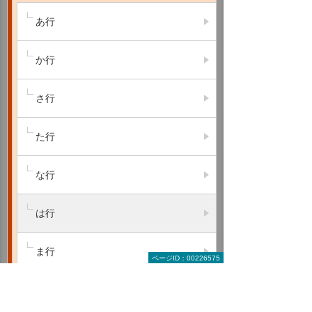
あ行
か行
さ行
た行
な行
は行
ま行
ページID：00226575
や行