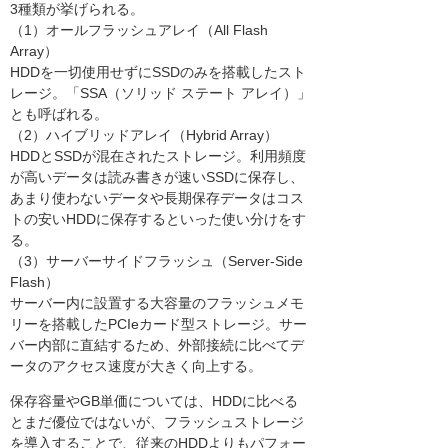
3種類が挙げられる。
（1）オールフラッシュアレイ（All Flash
Array）
HDDを一切使用せずにSSDのみを搭載したスト
レージ。「SSA（ソリッド ステート アレイ）」
とも呼ばれる。
（2）ハイブリッドアレイ（Hybrid Array）
HDDとSSDが混在されたストレージ。利用頻度
が高いデータは読み書きが速いSSDに保存し、
あまり使わないデータや長期保存データはコス
トの安いHDDに保存するといった使い分けをす
る。
（3）サーバーサイドフラッシュ（Server-Side
Flash）
サーバー内に設置する大容量のフラッシュメモ
リーを搭載したPCIeカード型ストレージ。サー
バー内部に直結するため、外部接続に比べてデ
ータのアクセス速度が大きく向上する。
保存容量やGB単価については、HDDに比べる
とまだ優位ではないが、フラッシュストレージ
を導入することで、従来のHDDよりもパフォー