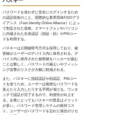
パスキー
パスワードを使わずに安全にログインするため
の認証技術のこと。国際的な業界団体FIDOアラ
イアンス（Fast Identity Online Alliance）によっ
て制定された規格。スマートフォンやパソコン
に内蔵された生体認証（指紋・顔）やPINコー
ドを利用する。
パスキーは公開鍵暗号方式を採用しており、秘
密鍵がユーザーのデバイス内に保存される。デ
バイス内に保存された秘密鍵をハッカーが盗む
ことは難しく、パスワードの漏えいやフィッシ
ング攻撃のリスクが大幅に軽減される。
また、パスキーに指紋認証や顔認証、PINコー
ドを使うため、ユーザーは複雑なパスワードを
覚えたり入力したりする手間が省ける。ワンタ
ッチで認証が完了するので、利便性が向上す
る。企業にとってもパスキーの普及はメリット
が多い。パスワード管理システムの維持コス
ト、ユーザーがパスワードを忘れた場合のリセ