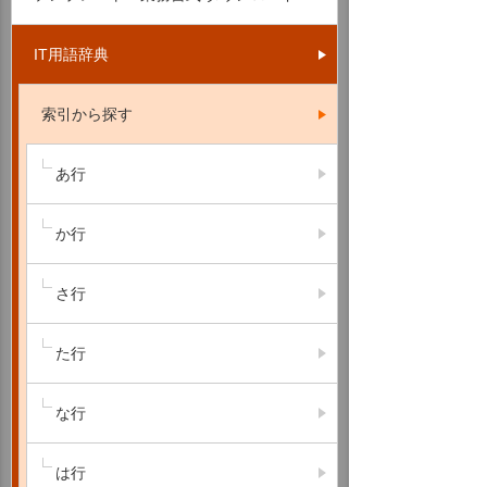
IT用語辞典
索引から探す
あ行
か行
さ行
た行
な行
は行