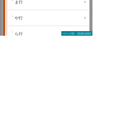
ま行
や行
ら行
ページID：00301663
わ行
A B C
D E F
G H I
J K L
M N O