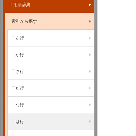
IT用語辞典
索引から探す
あ行
か行
さ行
た行
な行
は行