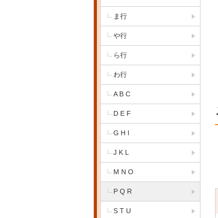
ま行
や行
ら行
わ行
A B C
D E F
G H I
J K L
M N O
P Q R
S T U