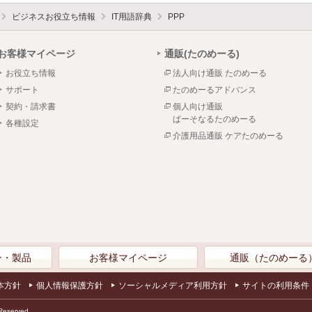
ビジネスお役立ち情報
IT用語辞典
PPP
お客様マイページ
通販(たのめーる)
お役立ち情報
法人向け通販 たのめーる
サポート
たのめーるアドバンス
契約・請求書
個人向け通販
ぱーそなるたのめーる
各種設定
介護用品通販 ケアたのめーる
ン・製品
お客様マイページ
通販（たのめーる
本方針
個人情報保護方針
ソーシャルメディア利用方針
サイトの利用条件
Reserved.