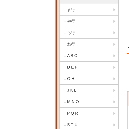
ま行
や行
ら行
わ行
A B C
D E F
G H I
J K L
M N O
P Q R
S T U