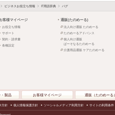
ビジネスお役立ち情報
IT用語辞典
バグ
お客様マイページ
通販(たのめーる)
お役立ち情報
法人向け通販 たのめーる
サポート
たのめーるアドバンス
契約・請求書
個人向け通販
ぱーそなるたのめーる
各種設定
介護用品通販 ケアたのめーる
ン・製品
お客様マイページ
通販（たのめーる
本方針
個人情報保護方針
ソーシャルメディア利用方針
サイトの利用条件
Reserved.