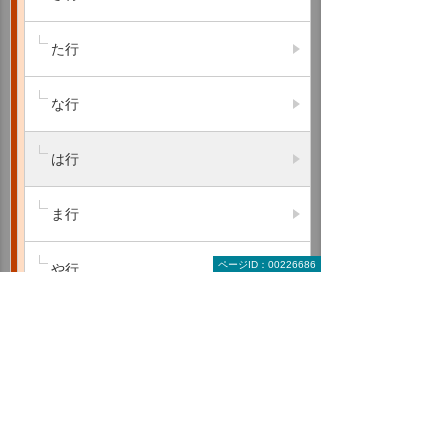
た行
な行
は行
ま行
ページID：00226686
や行
ら行
わ行
A B C