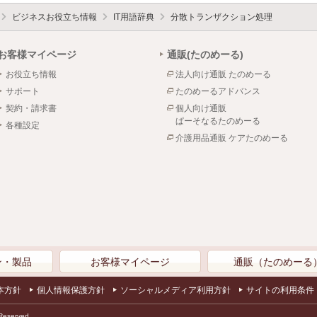
ビジネスお役立ち情報
IT用語辞典
分散トランザクション処理
お客様マイページ
通販(たのめーる)
お役立ち情報
法人向け通販 たのめーる
サポート
たのめーるアドバンス
契約・請求書
個人向け通販
ぱーそなるたのめーる
各種設定
介護用品通販 ケアたのめーる
ン・製品
お客様マイページ
通販（たのめーる
本方針
個人情報保護方針
ソーシャルメディア利用方針
サイトの利用条件
Reserved.