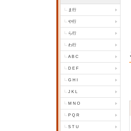
ま行
や行
ら行
わ行
A B C
D E F
G H I
J K L
M N O
P Q R
S T U