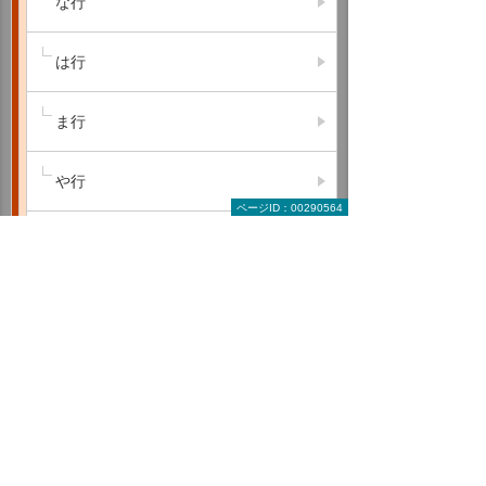
な行
は行
ま行
や行
ページID：00290564
ら行
わ行
A B C
D E F
G H I