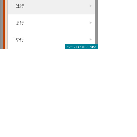
は行
ま行
や行
ページID：00227356
ら行
わ行
A B C
D E F
G H I