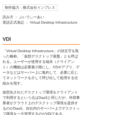
制作協力：株式会社インプレス
読み方 ： ぶいでぃーあい
英語正式表記 ： Virtual Desktop Infrastructure
VDI
「Virtual Desktop Infrastructure」の頭文字を取
った略称。「仮想デスクトップ基盤」とも呼ば
れる。ユーザーが使用する端末（クライアン
ト）の機能は必要最小限にし、OSやアプリ、デ
ータなどはサーバー上に集約して、必要に応じ
てネットワークを介して呼び出して処理する仕
組みを指す。
仮想化されたデスクトップ環境をクライアント
で利用するという点はDaaSと同じだが、外部事
業者がクラウド上のデスクトップ環境を提供す
るのがDaaS、自社内のサーバー上でデスクトッ
プ環境を一元管理するのがVDIである。