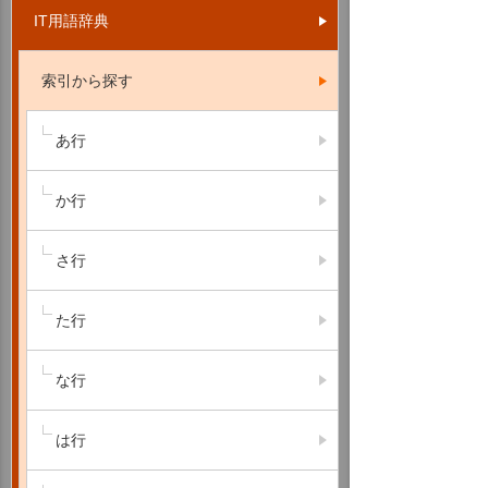
IT用語辞典
索引から探す
あ行
か行
さ行
た行
な行
は行