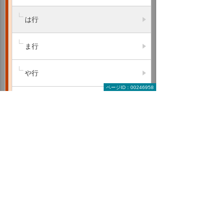
は行
ま行
や行
ページID：00246958
ら行
わ行
A B C
D E F
G H I