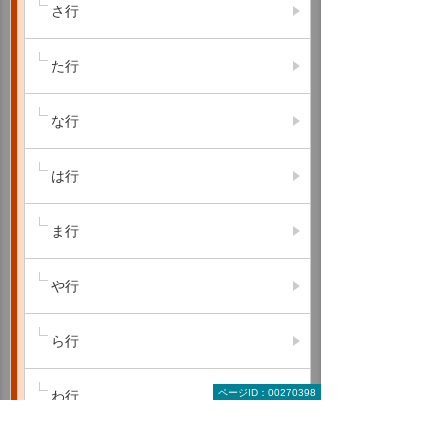
さ行
た行
な行
は行
ま行
や行
ら行
ページID：00270398
わ行