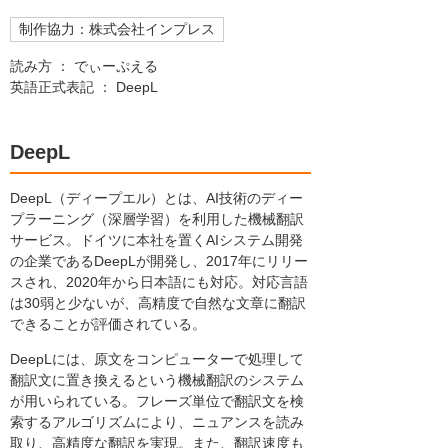
制作協力：株式会社インプレス
読み方 ： でぃーぷえる
英語正式表記 ： DeepL
DeepL
DeepL（ディープエル）とは、AI技術のディー
プラーニング（深層学習）を利用した機械翻訳
サービス。ドイツに本社を置くAIシステム開発
の企業であるDeepLが開発し、2017年にリリー
スされ、2020年から日本語にも対応。対応言語
は30弱と少ないが、高精度で自然な文章に翻訳
できることが評価されている。
DeepLには、原文をコンピューターで処理して
翻訳文に置き換えるという機械翻訳のシステム
が用いられている。フレーズ単位で翻訳文を検
索するアルゴリズムにより、ニュアンスを読み
取り、高精度な翻訳を実現。また、翻訳速度も