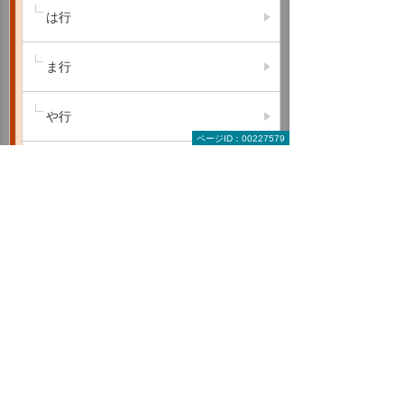
は行
ま行
や行
ページID：00227579
ら行
わ行
A B C
D E F
G H I