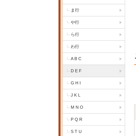
ま行
や行
ら行
わ行
A B C
D E F
G H I
J K L
M N O
P Q R
S T U