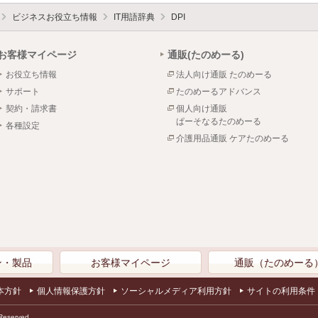
ビジネスお役立ち情報
IT用語辞典
DPI
お客様マイページ
通販(たのめーる)
お役立ち情報
法人向け通販 たのめーる
サポート
たのめーるアドバンス
契約・請求書
個人向け通販
ぱーそなるたのめーる
各種設定
介護用品通販 ケアたのめーる
ン・製品
お客様マイページ
通販（たのめーる
本方針
個人情報保護方針
ソーシャルメディア利用方針
サイトの利用条件
Reserved.