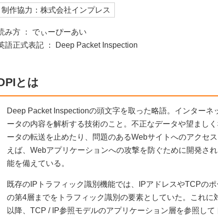
制作協力：株式会社インプレス
読み方 ： でぃーぴーあい
英語正式表記 ： Deep Packet Inspection
DPIとは
Deep Packet Inspectionの頭文字を取った略語。イ
ータの内容を解析する技術のこと。不正なデータや望ましく
ータの転送を止めたり、問題のあるWebサイトへのアクセ
えば、Webアプリケーションへの攻撃を防ぐために開発された
能を備えている。
既存のIPトラフィック識別機能では、IPアドレスやTCPの
の第4層までをトラフィック識別の要素としていた。これに対し
以降、TCP / IP参照モデルのアプリケーション層を参照