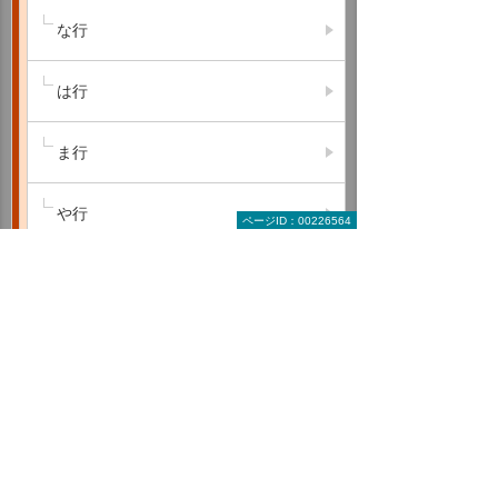
な行
は行
ま行
や行
ページID：00226564
ら行
わ行
A B C
D E F