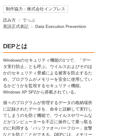
制作協力：株式会社インプレス
読み方 ： でっぷ
英語正式表記 ： Data Execution Prevention
DEPとは
Windowsのセキュリティ機能の1つで、「デー
タ実行防止」とも呼ぶ。ウイルスおよびそのほ
かのセキュリティ脅威による被害を防止するた
め、プログラムがメモリーを安全に使用してい
るかどうかを監視するセキュリティ機能。
Windows XP SP2から搭載されている。
個々のプログラムが管理するデータの格納場所
に記録されたデータを、命令と誤解して実行し
てしまうのを防ぐ機能で、ウイルスやワームな
どがコンピューターを不正に操作して乗っ取る
のに利用する「バッファオーバーフロー」攻撃
などを防ぐことができる。DEPには、メモリー