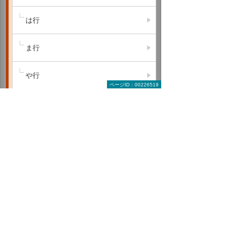
は行
ま行
や行
ページID：00226519
ら行
わ行
A B C
D E F
G H I