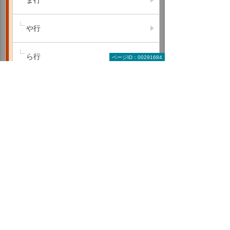
や行
ら行
ページID：00291684
わ行
A B C
D E F
G H I
J K L
M N O