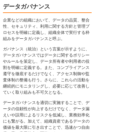
データガバナンス
企業などの組織において、データの品質、整合
性、セキュリティ、利用に関する方針と管理プ
ロセスを明確に定義し、組織全体で実行する枠
組みをデータガバナンスと呼ぶ。
ガバナンス（統治）という言葉が示すように、
データガバナンスではデータに関するポリシー
やルールを策定し、データ所有者や利用者の役
割を明確に定義する。また、コンプライアンス
遵守を徹底するだけでなく、アクセス制御や監
査体制の整備も行う。さらに、これらの活動を
継続的にモニタリングし、必要に応じて改善し
ていく取り組みも不可欠となる。
データガバナンスを適切に実施することで、デ
ータの信頼性が向上するだけでなく、データ漏
えいや誤用によるリスクを低減し、業務効率化
にも繋がる。加えて、組織資産であるデータの
価値を最大限に引き出すことで、迅速かつ自由