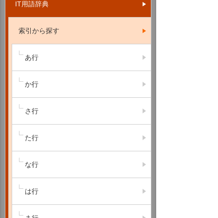
IT用語辞典
索引から探す
あ行
か行
さ行
た行
な行
は行
ま行