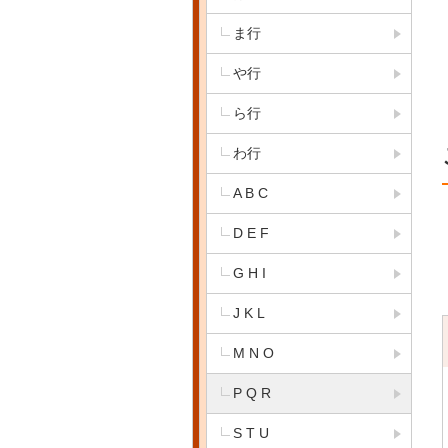
ま行
や行
ら行
わ行
A B C
D E F
G H I
J K L
M N O
P Q R
S T U