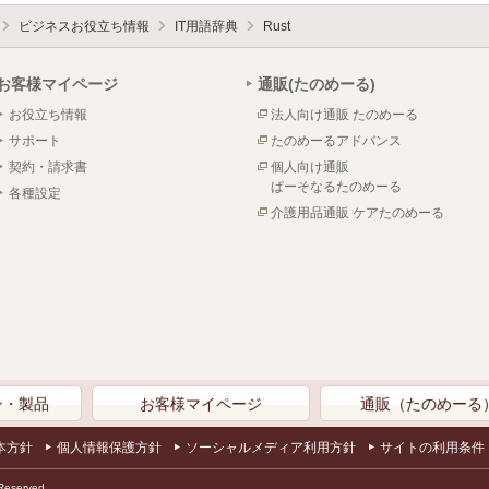
ビジネスお役立ち情報
IT用語辞典
Rust
お客様マイページ
通販(たのめーる)
お役立ち情報
法人向け通販 たのめーる
サポート
たのめーるアドバンス
契約・請求書
個人向け通販
ぱーそなるたのめーる
各種設定
介護用品通販 ケアたのめーる
ン・製品
お客様マイページ
通販（たのめーる
本方針
個人情報保護方針
ソーシャルメディア利用方針
サイトの利用条件
Reserved.