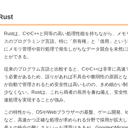
Rust
Rustは、CやC++と同等の高い処理性能を持ちながら、メ
スのプログラミング言語。特に「所有権」と「借用」という
にメモリ管理や並行処理で発生しがちなデータ競合を未然に
とができる。
従来のプログラム言語と比較すると、CやC++は非常に高速
う必要があるため、誤りがあれば不具合や脆弱性の原因となる。一
が自動で管理されるため安全性は高いものの、きめ細かい制
少なくない。Rustは、これら両者の長所を兼ね備え、安全性
速処理を実現することが強み。
この特性から、OSやWebブラウザーの基盤、ゲーム開発、I
など、高速かつ正確な処理が求められる分野で採用が拡大し
産との統合の難しさといった課題はあるが、GoogleやMicro