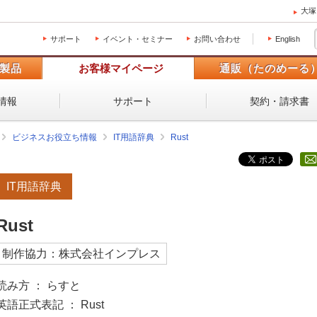
大塚
サポート
イベント・セミナー
お問い合わせ
English
製品
お客様マイページ
通販（たのめーる
情報
サポート
契約・請求書
ビジネスお役立ち情報
IT用語辞典
Rust
IT用語辞典
Rust
制作協力：株式会社インプレス
読み方 ： らすと
英語正式表記 ： Rust