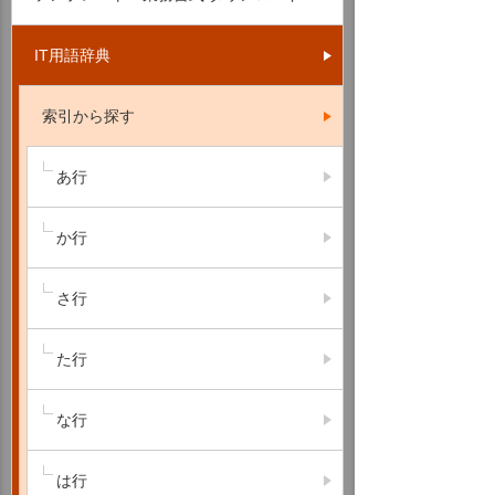
IT用語辞典
索引から探す
あ行
か行
さ行
た行
な行
は行