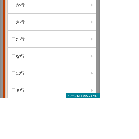
か行
さ行
た行
な行
は行
ま行
ページID：00226757
や行
ら行