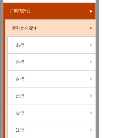
IT用語辞典
索引から探す
あ行
か行
さ行
た行
な行
は行