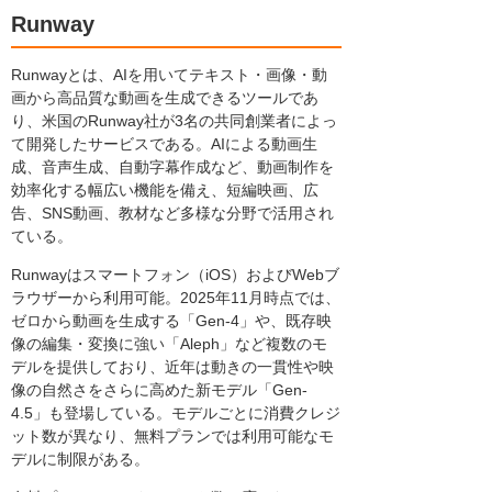
Runway
Runwayとは、AIを用いてテキスト・画像・動
画から高品質な動画を生成できるツールであ
り、米国のRunway社が3名の共同創業者によっ
て開発したサービスである。AIによる動画生
成、音声生成、自動字幕作成など、動画制作を
効率化する幅広い機能を備え、短編映画、広
告、SNS動画、教材など多様な分野で活用され
ている。
Runwayはスマートフォン（iOS）およびWebブ
ラウザーから利用可能。2025年11月時点では、
ゼロから動画を生成する「Gen-4」や、既存映
像の編集・変換に強い「Aleph」など複数のモ
デルを提供しており、近年は動きの一貫性や映
像の自然さをさらに高めた新モデル「Gen-
4.5」も登場している。モデルごとに消費クレジ
ット数が異なり、無料プランでは利用可能なモ
デルに制限がある。