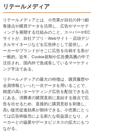
リテールメディア
リテールメディアとは、小売業が自社の持つ顧
客接点や購買データを活用し、広告やマーケテ
ィングを展開する仕組みのこと。スーパーやEC
サイトが、自社アプリ・Webサイト・店頭デジ
タルサイネージなどを広告枠として提供し、メ
ーカーやブランドがそこに広告を出稿する形が
一般的。近年、Cookie規制や広告費高騰の中で
注目され、国内外で急成長しているマーケティ
ング手法である。
リテールメディアの最大の特徴は、購買履歴や
会員情報といった一次データを用いることで、
精度の高いターゲティング広告を配信できる点
にある。消費者の購買直前に直結する接点で広
告を出せるため、直接的に購買意欲を刺激し、
高い販売促進効果が期待できる。小売業にとっ
ては広告枠販売による新たな収益源となり、メ
ーカーとの協業やデータビジネスの拡大にもつ
ながる。