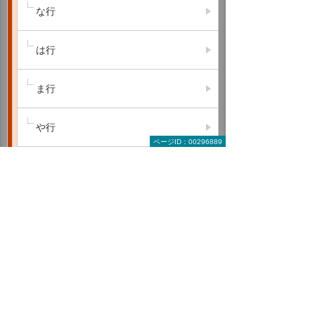
な行
は行
ま行
や行
ページID：00296889
ら行
わ行
A B C
D E F