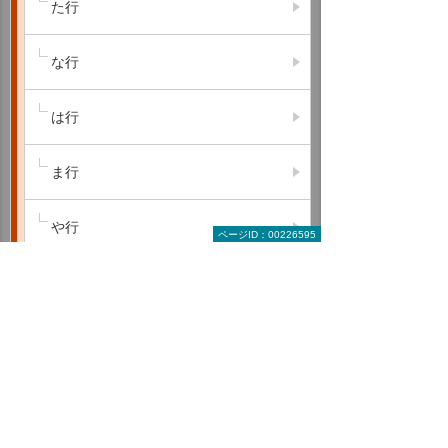
た行
な行
は行
ま行
や行
ページID：00226595
ら行
わ行
A B C
D E F