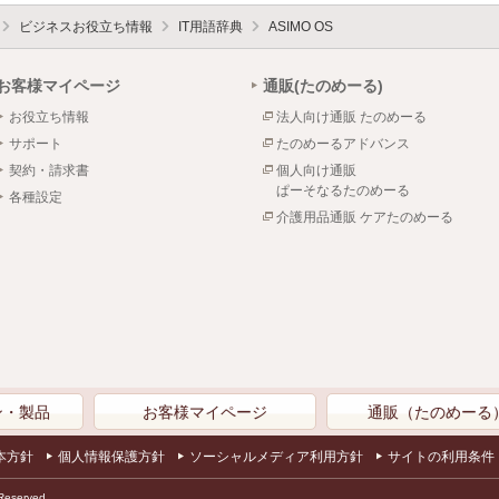
ビジネスお役立ち情報
IT用語辞典
ASIMO OS
お客様マイページ
通販(たのめーる)
お役立ち情報
法人向け通販 たのめーる
サポート
たのめーるアドバンス
契約・請求書
個人向け通販
ぱーそなるたのめーる
各種設定
介護用品通販 ケアたのめーる
ン・製品
お客様マイページ
通販（たのめーる
本方針
個人情報保護方針
ソーシャルメディア利用方針
サイトの利用条件
Reserved.