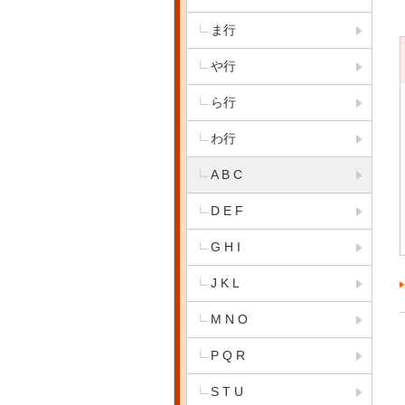
ま行
や行
ら行
わ行
A B C
D E F
G H I
J K L
M N O
P Q R
S T U