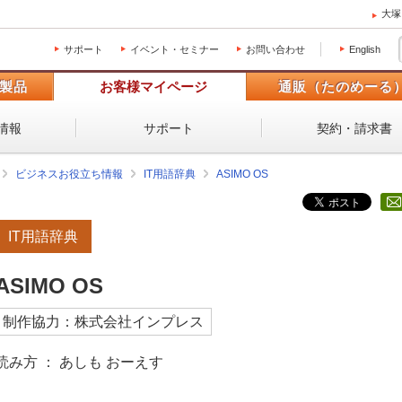
大塚
サポート
イベント・セミナー
お問い合わせ
English
製品
お客様マイページ
通販（たのめーる
情報
サポート
契約・請求書
ビジネスお役立ち情報
IT用語辞典
ASIMO OS
IT用語辞典
ASIMO OS
制作協力：株式会社インプレス
読み方 ： あしも おーえす