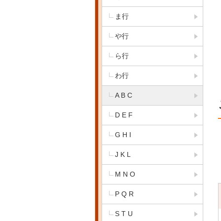
ま行
や行
ら行
わ行
A B C
D E F
G H I
J K L
M N O
P Q R
S T U