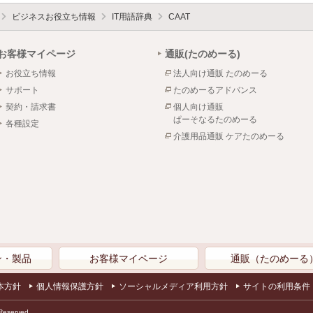
ビジネスお役立ち情報
IT用語辞典
CAAT
お客様マイページ
通販(たのめーる)
お役立ち情報
法人向け通販 たのめーる
サポート
たのめーるアドバンス
契約・請求書
個人向け通販
ぱーそなるたのめーる
各種設定
介護用品通販 ケアたのめーる
ン・製品
お客様マイページ
通販（たのめーる
本方針
個人情報保護方針
ソーシャルメディア利用方針
サイトの利用条件
Reserved.