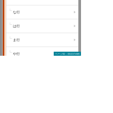
な行
は行
ま行
や行
ページID：00237496
ら行
わ行
A B C
D E F