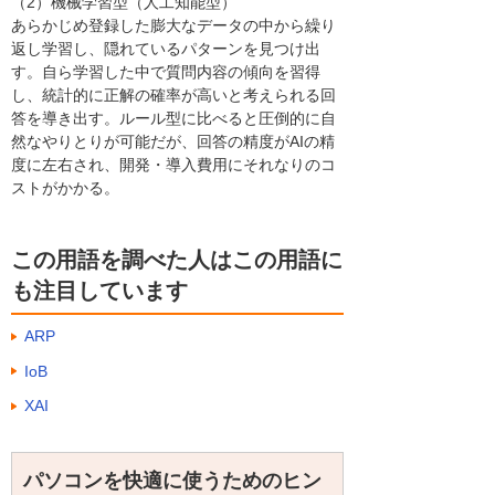
（2）機械学習型（人工知能型）
あらかじめ登録した膨大なデータの中から繰り
返し学習し、隠れているパターンを見つけ出
す。自ら学習した中で質問内容の傾向を習得
し、統計的に正解の確率が高いと考えられる回
答を導き出す。ルール型に比べると圧倒的に自
然なやりとりが可能だが、回答の精度がAIの精
度に左右され、開発・導入費用にそれなりのコ
ストがかかる。
この用語を調べた人はこの用語に
も注目しています
ARP
IoB
XAI
パソコンを快適に使うためのヒン