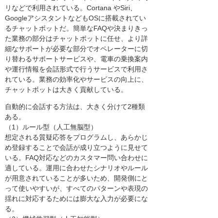
リなどで利用されている。Cortana やSiri、
GoogleアシスタントなどもOSに搭載されてい
るチャットボットだ。簡単なFAQや決まりきっ
た業務の部分はチャットボットに任せ、より詳
細なサポートが必要な部分でオペレーターに切
り替わるサポートサービスや、電車の乗換案内
や運行情報を会話形式で行うサービスで利用さ
れている。業務の効率化やサービスの向上に、
チャットボットは大きく貢献している。
自動的に会話する方法は、大きく分けて2種類
ある。
（1）ルール型（人工無脳型）
想定される質疑応答をプログラムし、あらかじ
め登録することで会話が成り立つように見せて
いる。FAQ対応などのカスタマー問い合わせに
適している。運用に合わせたシナリオやルール
が用意されていることが多いため、開発側にと
って使いやすいが、すべてのパターンや表現の
揺れに対応するためには膨大な入力が必要にな
る。