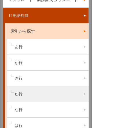
IT用語辞典
索引から探す
あ行
か行
さ行
た行
な行
は行