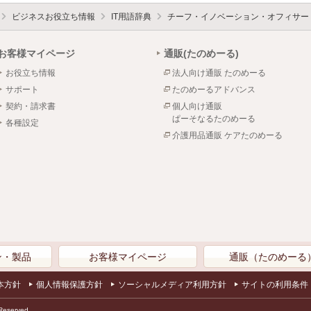
ビジネスお役立ち情報
IT用語辞典
チーフ・イノベーション・オフィサー
お客様マイページ
通販(たのめーる)
お役立ち情報
法人向け通販 たのめーる
サポート
たのめーるアドバンス
契約・請求書
個人向け通販
ぱーそなるたのめーる
各種設定
介護用品通販 ケアたのめーる
ン・製品
お客様マイページ
通販（たのめーる
本方針
個人情報保護方針
ソーシャルメディア利用方針
サイトの利用条件
Reserved.