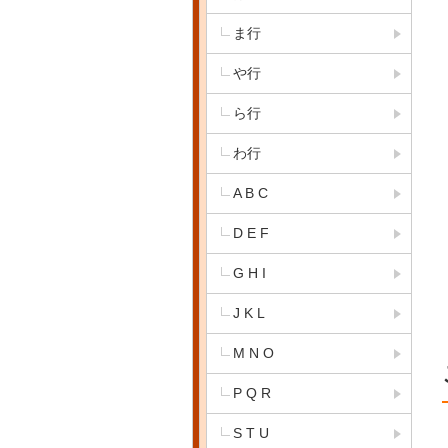
ま行
や行
ら行
わ行
A B C
D E F
G H I
J K L
M N O
P Q R
S T U