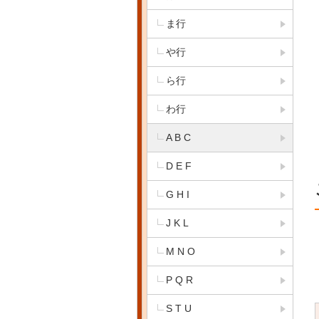
ま行
や行
ら行
わ行
A B C
D E F
G H I
J K L
M N O
P Q R
S T U