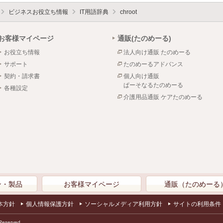
ビジネスお役立ち情報
IT用語辞典
chroot
お客様マイページ
通販(たのめーる)
お役立ち情報
法人向け通販 たのめーる
サポート
たのめーるアドバンス
契約・請求書
個人向け通販
ぱーそなるたのめーる
各種設定
介護用品通販 ケアたのめーる
ン・製品
お客様マイページ
通販（たのめーる
本方針
個人情報保護方針
ソーシャルメディア利用方針
サイトの利用条件
Reserved.