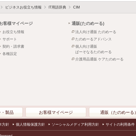
ビジネスお役立ち情報
IT用語辞典
CIM
お客様マイページ
通販(たのめーる)
お役立ち情報
法人向け通販 たのめーる
サポート
たのめーるアドバンス
契約・請求書
個人向け通販
ぱーそなるたのめーる
各種設定
介護用品通販 ケアたのめーる
ン・製品
お客様マイページ
通販（たのめーる
本方針
個人情報保護方針
ソーシャルメディア利用方針
サイトの利用条件
Reserved.