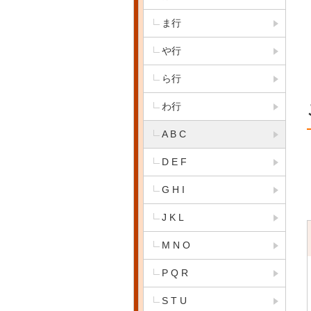
ま行
や行
ら行
わ行
A B C
D E F
G H I
J K L
M N O
P Q R
S T U