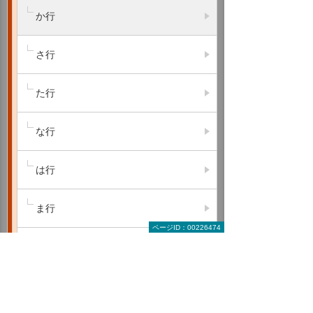
か行
さ行
た行
な行
は行
ま行
ページID：00226474
や行
ら行