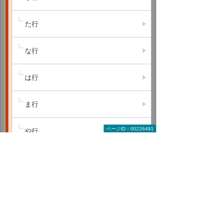
た行
な行
は行
ま行
ページID：00226491
や行
ら行
わ行
A B C