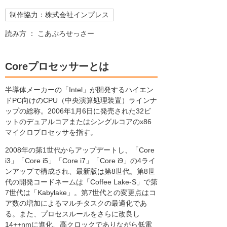
制作協力：株式会社インプレス
読み方 ： こあぷろせっさー
Coreプロセッサーとは
半導体メーカーの「Intel」が開発するハイエン
ドPC向けのCPU（中央演算処理装置）ラインナ
ップの総称。2006年1月6日に発売された32ビ
ットのデュアルコアまたはシングルコアのx86
マイクロプロセッサを指す。
2008年の第1世代からアップデートし、「Core
i3」「Core i5」「Core i7」「Core i9」の4ライ
ンアップで構成され、最新版は第8世代。第8世
代の開発コードネームは「Coffee Lake-S」で第
7世代は「Kabylake」。第7世代との変更点はコ
ア数の増加によるマルチタスクの最適化であ
る。また、プロセスルールをさらに改良し
14++nmに進化、高クロックでありながら低電