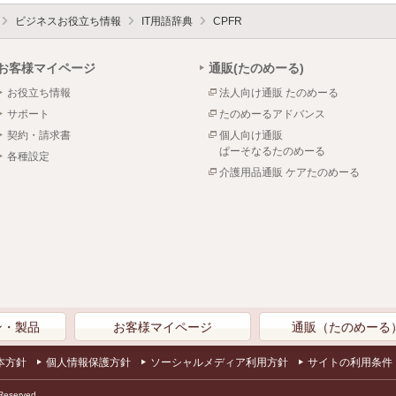
ビジネスお役立ち情報
IT用語辞典
CPFR
お客様マイページ
通販(たのめーる)
お役立ち情報
法人向け通販 たのめーる
サポート
たのめーるアドバンス
契約・請求書
個人向け通販
ぱーそなるたのめーる
各種設定
介護用品通販 ケアたのめーる
ン・製品
お客様マイページ
通販（たのめーる
本方針
個人情報保護方針
ソーシャルメディア利用方針
サイトの利用条件
Reserved.