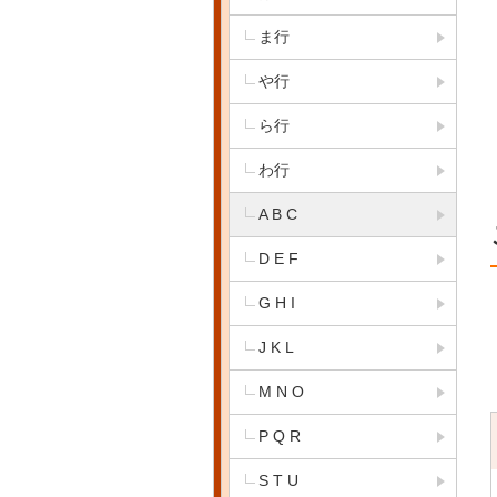
ま行
や行
ら行
わ行
A B C
D E F
G H I
J K L
M N O
P Q R
S T U